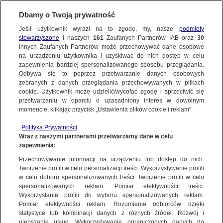
Dbamy o Twoją prywatność
Jeśli użytkownik wyrazi na to zgodę, my, nasze
podmioty
stowarzyszone
i naszych
161
Zaufanych Partnerów IAB oraz
30
innych Zaufanych Partnerów może przechowywać dane osobowe
na urządzeniu użytkownika i uzyskiwać do nich dostęp w celu
zapewnienia bardziej spersonalizowanego sposobu przeglądania.
Odbywa się to poprzez przetwarzanie danych osobowych
zebranych z danych przeglądania przechowywanych w plikach
cookie. Użytkownik może udzielić/wycofać zgodę i sprzeciwić się
przetwarzaniu w oparciu o uzasadniony interes w dowolnym
momencie, klikając przycisk „Ustawienia plików cookie i reklam”.
Polityka Prywatności
Wraz z naszymi partnerami przetwarzamy dane w celu
zapewnienia:
Przechowywanie informacji na urządzeniu lub dostęp do nich.
Tworzenie profili w celu personalizacji treści. Wykorzystywanie profili
Oops!
w celu doboru spersonalizowanych treści. Tworzenie profili w celu
spersonalizowanych reklam. Pomiar efektywności treści.
Wykorzystanie profili do wyboru spersonalizowanych reklam.
Pomiar efektywności reklam. Rozumienie odbiorców dzięki
Something went wrong. Please try
statystyce lub kombinacji danych z różnych źródeł. Rozwój i
refreshing the app
ulepszanie usług. Wykorzystywanie ograniczonych danych do