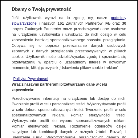
Dbamy o Twoją prywatność
Jeśli użytkownik wyrazi na to zgodę, my, nasze
podmioty
stowarzyszone
i naszych
161
Zaufanych Partnerów IAB oraz
30
innych Zaufanych Partnerów może przechowywać dane osobowe
na urządzeniu użytkownika i uzyskiwać do nich dostęp w celu
zapewnienia bardziej spersonalizowanego sposobu przeglądania.
Odbywa się to poprzez przetwarzanie danych osobowych
zebranych z danych przeglądania przechowywanych w plikach
cookie. Użytkownik może udzielić/wycofać zgodę i sprzeciwić się
przetwarzaniu w oparciu o uzasadniony interes w dowolnym
momencie, klikając przycisk „Ustawienia plików cookie i reklam”.
Polityka Prywatności
Wraz z naszymi partnerami przetwarzamy dane w celu
zapewnienia:
Przechowywanie informacji na urządzeniu lub dostęp do nich.
Tworzenie profili w celu personalizacji treści. Wykorzystywanie profili
Oops!
w celu doboru spersonalizowanych treści. Tworzenie profili w celu
spersonalizowanych reklam. Pomiar efektywności treści.
Wykorzystanie profili do wyboru spersonalizowanych reklam.
Pomiar efektywności reklam. Rozumienie odbiorców dzięki
Something went wrong. Please try
statystyce lub kombinacji danych z różnych źródeł. Rozwój i
refreshing the app
ulepszanie usług. Wykorzystywanie ograniczonych danych do