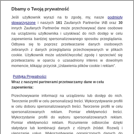
Dbamy o Twoją prywatność
Jeśli użytkownik wyrazi na to zgodę, my, nasze
podmioty
stowarzyszone
i naszych
161
Zaufanych Partnerów IAB oraz
30
innych Zaufanych Partnerów może przechowywać dane osobowe
na urządzeniu użytkownika i uzyskiwać do nich dostęp w celu
zapewnienia bardziej spersonalizowanego sposobu przeglądania.
Odbywa się to poprzez przetwarzanie danych osobowych
zebranych z danych przeglądania przechowywanych w plikach
cookie. Użytkownik może udzielić/wycofać zgodę i sprzeciwić się
przetwarzaniu w oparciu o uzasadniony interes w dowolnym
momencie, klikając przycisk „Ustawienia plików cookie i reklam”.
Polityka Prywatności
Wraz z naszymi partnerami przetwarzamy dane w celu
zapewnienia:
Przechowywanie informacji na urządzeniu lub dostęp do nich.
Tworzenie profili w celu personalizacji treści. Wykorzystywanie profili
Oops!
w celu doboru spersonalizowanych treści. Tworzenie profili w celu
spersonalizowanych reklam. Pomiar efektywności treści.
Wykorzystanie profili do wyboru spersonalizowanych reklam.
Pomiar efektywności reklam. Rozumienie odbiorców dzięki
Something went wrong. Please try
statystyce lub kombinacji danych z różnych źródeł. Rozwój i
refreshing the app
ulepszanie usług. Wykorzystywanie ograniczonych danych do